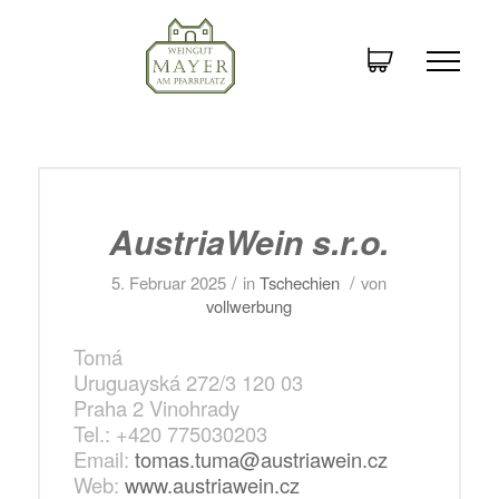
AustriaWein s.r.o.
/
/
5. Februar 2025
in
Tschechien
von
vollwerbung
Tomá
Uruguayská 272/3 120 03
Praha 2 Vinohrady
Tel.: +420 775030203
Email:
tomas.tuma@austriawein.cz
Web:
www.austriawein.cz