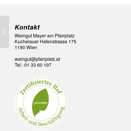
Kontakt
Goldmedaille Wiener
Weingut Mayer am Pfarrplatz
Landesweinbewertung
Kuchelauer Hafenstrasse 175
1190 Wien
weingut@pfarrplatz.at
Tel.: 01 33 60 197