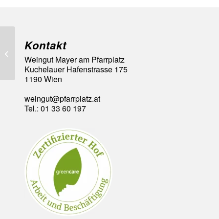
Kontakt
Goldmedaille Wiener
Weingut Mayer am Pfarrplatz
Landesweinbewertung
Kuchelauer Hafenstrasse 175
1190 Wien
weingut@pfarrplatz.at
Tel.: 01 33 60 197