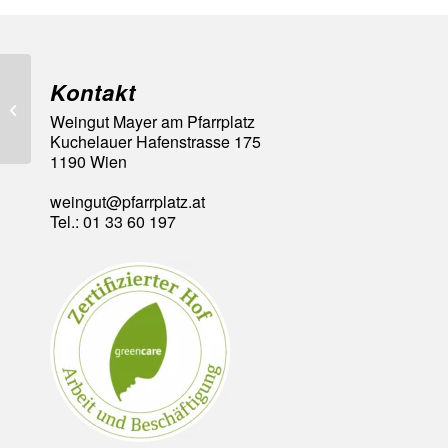
Kontakt
94 Punkte im A la Carte Weinführer,
Weingut Mayer am Pfarrplatz
unter den Besten in Wien
Kuchelauer Hafenstrasse 175
1190 Wien
weingut@pfarrplatz.at
Tel.: 01 33 60 197