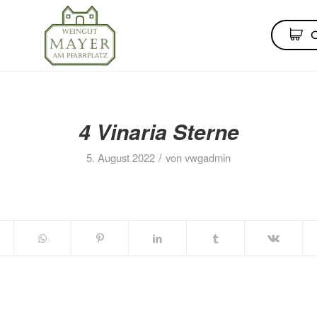
4 Vinaria Sterne
/
5. August 2022
von
vwgadmin